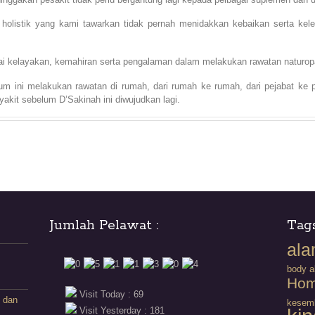
 holistik yang kami tawarkan tidak pernah menidakkan kebaikan serta kele
kelayakan, kemahiran serta pengalaman dalam melakukan rawatan naturopati
um ini melakukan rawatan di rumah, dari rumah ke rumah, dari pejabat ke 
akit sebelum D’Sakinah ini diwujudkan lagi.
Jumlah Pelawat :
Tag
ala
body a
Hom
Visit Today : 69
 dan
kesem
Visit Yesterday : 181