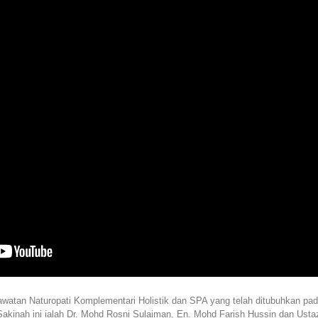
tan Naturopati Komplementari Holistik dan SPA yang telah ditubuhkan pad
akinah ini ialah Dr. Mohd Rosni Sulaiman, En. Mohd Farish Hussin dan Us