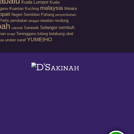
abalu
Kuala Lumpur
Kuala
malaysia
gganu
Kuantan
Kuching
Melaka
opati
Negeri Sembilan
Pahang
penyembuhan
Perlis
perubatan
rawatan
resdung
pinggul
bah
Selangor
sembuh
Sarawak
sakinah
ban
Terengganu
tulang belakang
ubat
terapi
YUMEIHO
urutan saraf
nda