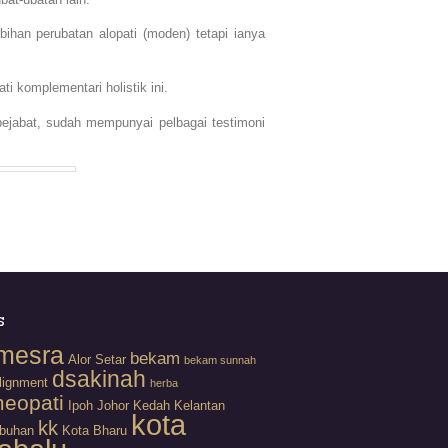
bihan perubatan alopati (moden) tetapi ianya
 komplementari holistik ini.
pejabat, sudah mempunyai pelbagai testimoni
s
mesra
bekam
Alor Setar
bekam sunnah
dsakinah
lignment
herba
eopati
Ipoh
Johor
Kedah
Kelantan
kota
kk
buhan
Kota Bharu