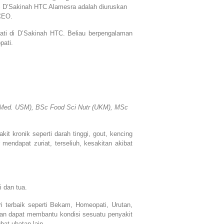
 D’Sakinah HTC Alamesra adalah diuruskan
CEO.
ti di D’Sakinah HTC. Beliau berpengalaman
pati.
ic Med. USM), BSc Food Sci Nutr (UKM), MSc
t kronik seperti darah tinggi, gout, kencing
mendapat zuriat, terseliuh, kesakitan akibat
 dan tua.
 terbaik seperti Bekam, Homeopati, Urutan,
akan dapat membantu kondisi sesuatu penyakit
bat-ubatan lain.