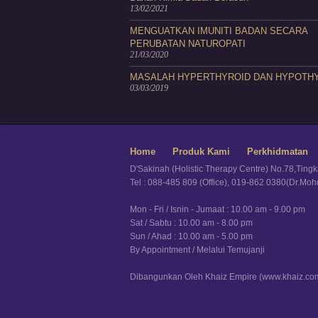
13/02/2021
MENGUATKAN IMUNITI BADAN SECARA
PERUBATAN NATUROPATI
21/03/2020
MASALAH HYPERTHYROID DAN HYPOTH
03/03/2019
Home
Produk Kami
Perkhidmatan
D'Sakinah (Holistic Therapy Centre) No.78,Ting
Tel : 088-485 809 (Office), 019-862 0380(Dr.Mo
Mon - Fri / Isnin - Jumaat : 10.00 am - 9.00 pm
Sat / Sabtu : 10.00 am - 8.00 pm
Sun / Ahad : 10.00 am - 5.00 pm
By Appointment / Melalui Temujanji
Dibangunkan Oleh Khaiz Empire (www.khaiz.co