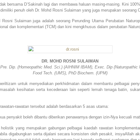
idak bersama D’Sakinah lagi dan membawa haluan masing-masing. Kini 100%
 dimiliki penuh oleh Dr. Mohd Rosni Sulaiman yang juga merupakan seorang 
 Rosni Sulaiman juga adalah seorang Perunding Utama Perubatan Naturopa
isional dan komplementari (TCM) dan kini mengkhusus dalam perubatan Naturo
DR. MOHD ROSNI SULAIMAN
 & Pre. Dip. (Homeopathic Med. Sci.) (AIHNIM IBAM), Exec. Dip (Naturopath
Food Tech. (UMS), PhD Biochem. (UPM)
beriltizam untuk menyediakan perkhidmatan dalam membantu pelbagai penyaki
salah kesihatan serta kecederaan lain seperti lemah tenaga batin, sukar 
awatan-rawatan tersebut adalah berdasarkan 5 asas utama:
 penyakit boleh dibantu diberikan penawarnya dengan izin-Nya kecuali mati
i holistik yang merupakan gabungan pelbagai kaedah rawatan komplementari
la digabungkan serta dijalani secara konsisten oleh pesakit, insyaAllah 
nggakan pesakit tidak perlu bergantung lagi kepada pelbagai suplemen dan u