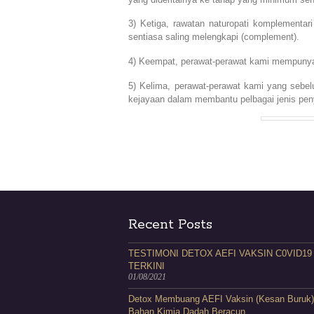
3) Ketiga, rawatan naturopati komplementari
sentiasa saling melengkapi (complement).
4) Keempat, perawat-perawat kami mempunyai 
5) Kelima, perawat-perawat kami yang sebel
kejayaan dalam membantu pelbagai jenis peny
Recent Posts
TESTIMONI DETOX AEFI VAKSIN C0VID19
TERKINI
01/08/2021
Detox Membuang AEFI Vaksin (Kesan Buruk)
Bahan Kimia Dadah Beracun