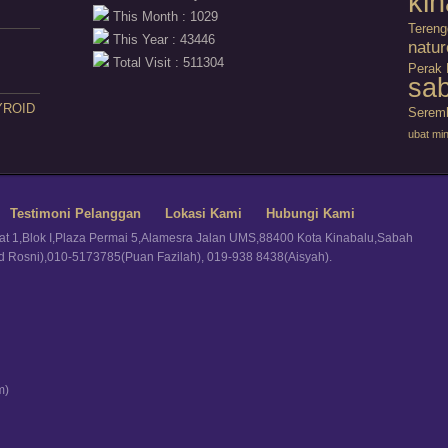
kin
This Month : 1029
Teren
This Year : 43446
natur
Total Visit : 511304
Perak
sa
YROID
Serem
ubat mi
Testimoni Pelanggan
Lokasi Kami
Hubungi Kami
kat 1,Blok I,Plaza Permai 5,Alamesra Jalan UMS,88400 Kota Kinabalu,Sabah
hd Rosni),010-5173785(Puan Fazilah), 019-938 8438(Aisyah).
m)