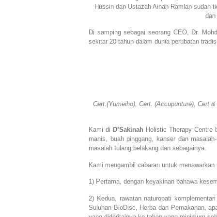
Hussin dan Ustazah Ainah Ramlan sudah t
dan
Di samping sebagai seorang CEO, Dr. Mohd
sekitar 20 tahun dalam dunia perubatan trad
Cert.(Yumeiho), Cert. (Accupunture), Cert
Kami di
D’Sakinah
Holistic Therapy Centre 
manis, buah pinggang, kanser dan masalah-ma
masalah tulang belakang dan sebagainya.
Kami mengambil cabaran untuk menawarkan r
1) Pertama, dengan keyakinan bahawa kesemua
2) Kedua, rawatan naturopati komplementar
Suluhan BioDisc, Herba dan Pemakanan, apabi
yang dideritainya ke tahap yang minimum sehi