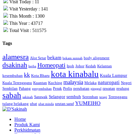
Visit Today : 11
Visit Yesterday : 141
This Month : 1300
This Year : 43717
Total Visit : 511575
Tags
alamesra
bekam
Alor Setar
body alignment
bekam sunnah
dsakinah
Homeopati
Ipoh
Johor
Kedah
Kelantan
herba
kota kinabalu
kk
Kuala Lumpur
kesembuhan
Kota Bharu
malaysia
naturopati
Kuala Terengganu
Kuantan
Kuching
Melaka
Negeri
Sembilan
Pahang
Perak
Perlis
perubatan
rawatan
resdung
penyembuhan
pinggul
sabah
Selangor
sembuh
Sarawak
Seremban
Terengganu
sakinah
terapi
YUMEIHO
tulang belakang
ubat
urutan saraf
ubat minda
Home
Produk Kami
Perkhidmatan