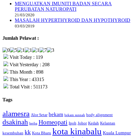
MENGUATKAN IMUNITI BADAN SECARA
PERUBATAN NATUROPATI
21/03/2020
MASALAH HYPERTHYROID DAN HYPOTHYROID
03/03/2019
Jumlah Pelawat :
Visit Today : 119
Visit Yesterday : 208
This Month : 898
This Year : 43315
Total Visit : 511173
Tags
alamesra
bekam
Alor Setar
body alignment
bekam sunnah
dsakinah
Homeopati
Ipoh
Johor
Kedah
Kelantan
herba
kota kinabalu
kk
Kuala Lumpur
kesembuhan
Kota Bharu