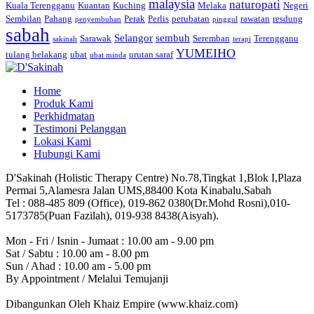
malaysia
naturopati
Kuala Terengganu
Kuantan
Kuching
Melaka
Negeri
Sembilan
Pahang
Perak
Perlis
perubatan
rawatan
resdung
penyembuhan
pinggul
sabah
Selangor
sembuh
Sarawak
Seremban
Terengganu
sakinah
terapi
YUMEIHO
tulang belakang
ubat
urutan saraf
ubat minda
Home
Produk Kami
Perkhidmatan
Testimoni Pelanggan
Lokasi Kami
Hubungi Kami
D'Sakinah (Holistic Therapy Centre) No.78,Tingkat 1,Blok I,Plaza
Permai 5,Alamesra Jalan UMS,88400 Kota Kinabalu,Sabah
Tel : 088-485 809 (Office), 019-862 0380(Dr.Mohd Rosni),010-
5173785(Puan Fazilah), 019-938 8438(Aisyah).
Mon - Fri / Isnin - Jumaat : 10.00 am - 9.00 pm
Sat / Sabtu : 10.00 am - 8.00 pm
Sun / Ahad : 10.00 am - 5.00 pm
By Appointment / Melalui Temujanji
Dibangunkan Oleh Khaiz Empire (www.khaiz.com)