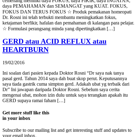
cemerlang memiliki daya FOKUS, daya FIKIR, daya INGATAN,
daya PEMAHAMAN dan SEMANGAT yang KUAT. FOKUS,
FOKUS DAN TERUS FOKUS ☆ Produk pemakanan homeopati
Dr. Rosni ini telah terbukti membantu meningkatkan fokus,
ketajaman berfikir, hafalan dan pemahaman di kalangan para pelajar.
☆ Formulasi perangsang minda yang dipertingkatkan […]
GERD atau ACID REFLUX atau
HEARTBURN
19/02/2016
Ini soalan dari pasien kepada Doktor Rosni “Dr saya nak tanya
pasal gerd. Tahun 2014 saya dah buat skop perut. Keputusannya
saya tiada gastrik cuma simpton gerd. Adakah ubat yg terbaik dari
Dr” Ini jawapan daripada Doktor Rosni. Sebelum saya cerita
mengenai ubat, mohon izin dulu untuk saya terangkan apakah itu
GERD supaya ramai faham […]
Get more stuff like this
in your inbox
Subscribe to our mailing list and get interesting stuff and updates to
your email inbox.