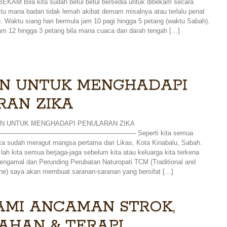
M Bila kita sudah betul betul bersedia untuk dibekam secara
ktu mana badan tidak lemah akibat demam misalnya atau terlalu penat
tu. Waktu siang hari bermula jam 10 pagi hingga 5 petang (waktu Sabah).
jam 12 hingga 3 petang bila mana cuaca dan darah tengah […]
N UNTUK MENGHADAPI
RAN ZIKA
N UNTUK MENGHADAPI PENULARAN ZIKA
—————————————————— Seperti kita semua
ika sudah meragut mangsa pertama dari Likas, Kota Kinabalu, Sabah.
h kita semua berjaga-jaga sebelum kita atau keluarga kita terkena
engamal dan Perunding Perubatan Naturopati TCM (Traditional and
e) saya akan membuat saranan-saranan yang bersifat […]
MI ANCAMAN STROK,
AHAN & TERAPI