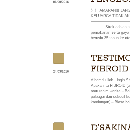
06/09/2016
》》 AMARAN!!! JANG
KELUARGA TIDAK AK
——————————
———– Strok adalah sa
pemakanan serta gaya 
berusia 35 tahun ke at
TESTIM
FIBROID
24/03/2016
Alhamdulillah…ingin S
Apakah itu FIBROID (ut
atau rahim wanita – Bo
pelbagai dari sekecil k
kandungan) – Biasa bol
D’SAKIN