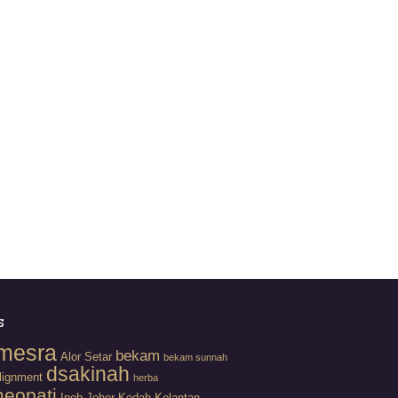
s
mesra
bekam
Alor Setar
bekam sunnah
dsakinah
lignment
herba
eopati
Ipoh
Johor
Kedah
Kelantan