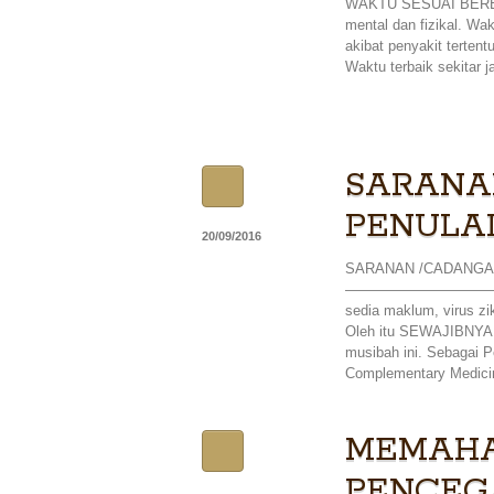
WAKTU SESUAI BERBEKA
mental dan fizikal. Wa
akibat penyakit terten
Waktu terbaik sekitar 
SARANA
PENULA
20/09/2016
SARANAN /CADANGA
—————————————
sedia maklum, virus z
Oleh itu SEWAJIBNYA la
musibah ini. Sebagai P
Complementary Medicin
MEMAHA
PENCEG