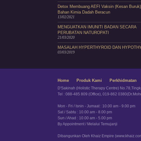
Detox Membuang AEFI Vaksin (Kesan Buruk)
Bahan Kimia Dadah Beracun
13/02/2021
MENGUATKAN IMUNITI BADAN SECARA
PERUBATAN NATUROPATI
21/03/2020
MASALAH HYPERTHYROID DAN HYPOTH
03/03/2019
Home
Produk Kami
Perkhidmatan
D'Sakinah (Holistic Therapy Centre) No.78,Ting
Tel : 088-485 809 (Office), 019-862 0380(Dr.Mo
Mon - Fri / Isnin - Jumaat : 10.00 am - 9.00 pm
Sat / Sabtu : 10.00 am - 8.00 pm
Sun / Ahad : 10.00 am - 5.00 pm
By Appointment / Melalui Temujanji
Dibangunkan Oleh Khaiz Empire (www.khaiz.co