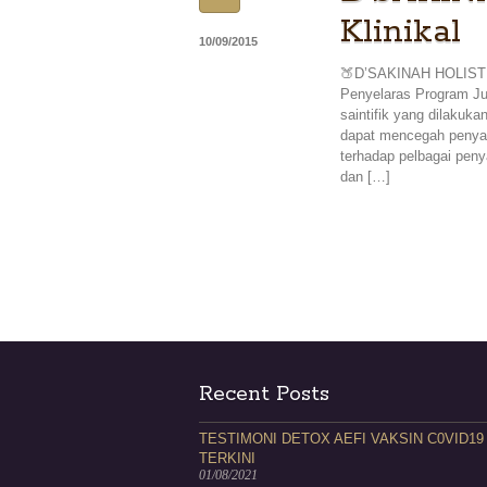
Klinikal
10/09/2015
🍑D’SAKINAH HOLIS
Penyelaras Program Jur
saintifik yang dilakuk
dapat mencegah penyaki
terhadap pelbagai peny
dan […]
Recent Posts
TESTIMONI DETOX AEFI VAKSIN C0VID19
TERKINI
01/08/2021