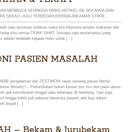
AN MEMBACA SEHINGGA HABIS ARTIKEL INI JIKA ANDA DAN
AN SEKALI –KALI TERDEDAH KEPADA ANCAMAN STROK….
————————————————————————————————
lah satu ancaman terbesar masa kini bilamana amalan makanan dan
hidup kita semua TIDAK SIHAT. Sesiapa saja terutamanya yang
as adalah terdedah kepada risiko untuk […]
ONI PASIEN MASALAH
HARE pengalaman dan TESTIMONI rawat seorang pasien fibroid..
erine fibroids)? – Pertumbuhan bukan kanser tisu tisu otot pada uterus
leh jadi ketumbuhan tunggal atau beberapa @ berbilang. Saiz juga
ecil hingga boleh jadi sebesar besarnya (seperti ada bayi dalam
eh terjadi […]
AH – Bekam & Jurubekam