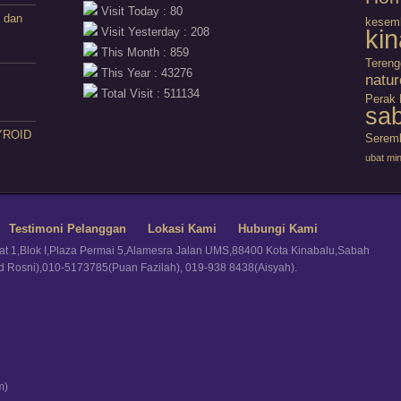
Visit Today : 80
 dan
kesem
kin
Visit Yesterday : 208
This Month : 859
Teren
This Year : 43276
natur
Total Visit : 511134
Perak
sa
YROID
Serem
ubat mi
Testimoni Pelanggan
Lokasi Kami
Hubungi Kami
kat 1,Blok I,Plaza Permai 5,Alamesra Jalan UMS,88400 Kota Kinabalu,Sabah
hd Rosni),010-5173785(Puan Fazilah), 019-938 8438(Aisyah).
m)