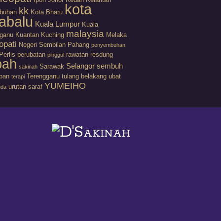
kota
kk
buhan
Kota Bharu
abalu
Kuala Lumpur
Kuala
malaysia
gganu
Kuantan
Kuching
Melaka
opati
Negeri Sembilan
Pahang
penyembuhan
Perlis
perubatan
rawatan
resdung
pinggul
bah
Selangor
sembuh
Sarawak
sakinah
ban
Terengganu
tulang belakang
ubat
terapi
YUMEIHO
urutan saraf
nda