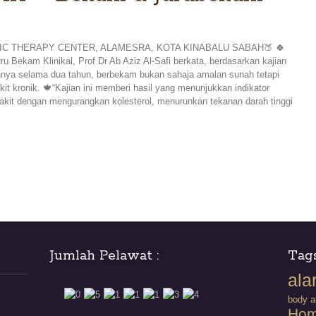
TIC THERAPY CENTER, ALAMESRA, KOTA KINABALU SABAH🍑 🍀
u Bekam Klinikal, Prof Dr Ab Aziz Al-Safi berkata, berdasarkan kajian
annya selama dua tahun, berbekam bukan sahaja amalan sunah tetapi
t kronik. 🍁“Kajian ini memberi hasil yang menunjukkan indikator
akit dengan mengurangkan kolesterol, menurunkan tekanan darah tinggi
Jumlah Pelawat :
Tag
ala
body a
Hom