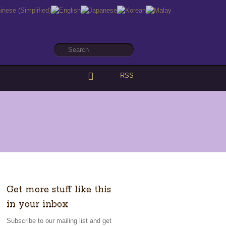
RSS
Get more stuff like this
in your inbox
Subscribe to our mailing list and get