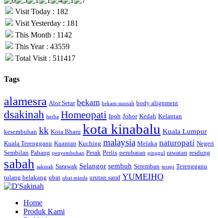
Visit Today : 182
Visit Yesterday : 181
This Month : 1142
This Year : 43559
Total Visit : 511417
Tags
alamesra
bekam
Alor Setar
body alignment
bekam sunnah
dsakinah
Homeopati
Ipoh
Johor
Kedah
Kelantan
herba
kota kinabalu
kk
Kuala Lumpur
kesembuhan
Kota Bharu
malaysia
naturopati
Kuala Terengganu
Kuantan
Kuching
Melaka
Negeri
Sembilan
Pahang
Perak
Perlis
perubatan
rawatan
resdung
penyembuhan
pinggul
sabah
Selangor
sembuh
Sarawak
Seremban
Terengganu
sakinah
terapi
YUMEIHO
tulang belakang
ubat
urutan saraf
ubat minda
Home
Produk Kami