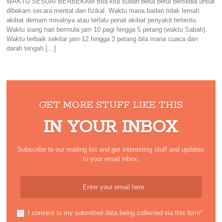
WAKTU SESUAI BERBEKAM Bila kita sudah betul betul bersedia untuk
dibekam secara mental dan fizikal. Waktu mana badan tidak lemah
akibat demam misalnya atau terlalu penat akibat penyakit tertentu.
Waktu siang hari bermula jam 10 pagi hingga 5 petang (waktu Sabah).
Waktu terbaik sekitar jam 12 hingga 3 petang bila mana cuaca dan
darah tengah […]
GET MORE STUFF LIKE THIS
IN YOUR INBOX
Subscribe to our mailing list and get interesting stuff and updates
to your email inbox.
I consent to my submitted data being collected via this form*