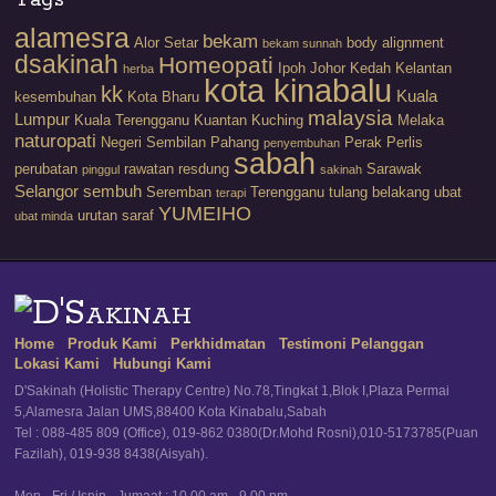
Tags
alamesra
bekam
Alor Setar
body alignment
bekam sunnah
dsakinah
Homeopati
Ipoh
Johor
Kedah
Kelantan
herba
kota kinabalu
kk
Kuala
kesembuhan
Kota Bharu
malaysia
Lumpur
Kuala Terengganu
Kuantan
Kuching
Melaka
naturopati
Negeri Sembilan
Pahang
Perak
Perlis
penyembuhan
sabah
perubatan
rawatan
resdung
Sarawak
pinggul
sakinah
Selangor
sembuh
Seremban
Terengganu
tulang belakang
ubat
terapi
YUMEIHO
urutan saraf
ubat minda
Home
Produk Kami
Perkhidmatan
Testimoni Pelanggan
Lokasi Kami
Hubungi Kami
D'Sakinah (Holistic Therapy Centre) No.78,Tingkat 1,Blok I,Plaza Permai
5,Alamesra Jalan UMS,88400 Kota Kinabalu,Sabah
Tel : 088-485 809 (Office), 019-862 0380(Dr.Mohd Rosni),010-5173785(Puan
Fazilah), 019-938 8438(Aisyah).
Mon - Fri / Isnin - Jumaat : 10.00 am - 9.00 pm