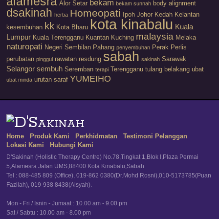
alamesra
bekam
Alor Setar
body alignment
bekam sunnah
dsakinah
Homeopati
Ipoh
Johor
Kedah
Kelantan
herba
kota kinabalu
kk
Kuala
kesembuhan
Kota Bharu
malaysia
Lumpur
Kuala Terengganu
Kuantan
Kuching
Melaka
naturopati
Negeri Sembilan
Pahang
Perak
Perlis
penyembuhan
sabah
perubatan
rawatan
resdung
Sarawak
pinggul
sakinah
Selangor
sembuh
Seremban
Terengganu
tulang belakang
ubat
terapi
YUMEIHO
urutan saraf
ubat minda
Home
Produk Kami
Perkhidmatan
Testimoni Pelanggan
Lokasi Kami
Hubungi Kami
D'Sakinah (Holistic Therapy Centre) No.78,Tingkat 1,Blok I,Plaza Permai
5,Alamesra Jalan UMS,88400 Kota Kinabalu,Sabah
Tel : 088-485 809 (Office), 019-862 0380(Dr.Mohd Rosni),010-5173785(Puan
Fazilah), 019-938 8438(Aisyah).
Mon - Fri / Isnin - Jumaat : 10.00 am - 9.00 pm
Sat / Sabtu : 10.00 am - 8.00 pm