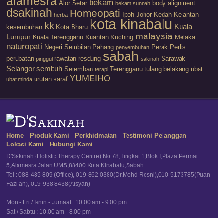
alamesra
bekam
Alor Setar
body alignment
bekam sunnah
dsakinah
Homeopati
Ipoh
Johor
Kedah
Kelantan
herba
kota kinabalu
kk
Kuala
kesembuhan
Kota Bharu
malaysia
Lumpur
Kuala Terengganu
Kuantan
Kuching
Melaka
naturopati
Negeri Sembilan
Pahang
Perak
Perlis
penyembuhan
sabah
perubatan
rawatan
resdung
Sarawak
pinggul
sakinah
Selangor
sembuh
Seremban
Terengganu
tulang belakang
ubat
terapi
YUMEIHO
urutan saraf
ubat minda
Home
Produk Kami
Perkhidmatan
Testimoni Pelanggan
Lokasi Kami
Hubungi Kami
D'Sakinah (Holistic Therapy Centre) No.78,Tingkat 1,Blok I,Plaza Permai
5,Alamesra Jalan UMS,88400 Kota Kinabalu,Sabah
Tel : 088-485 809 (Office), 019-862 0380(Dr.Mohd Rosni),010-5173785(Puan
Fazilah), 019-938 8438(Aisyah).
Mon - Fri / Isnin - Jumaat : 10.00 am - 9.00 pm
Sat / Sabtu : 10.00 am - 8.00 pm