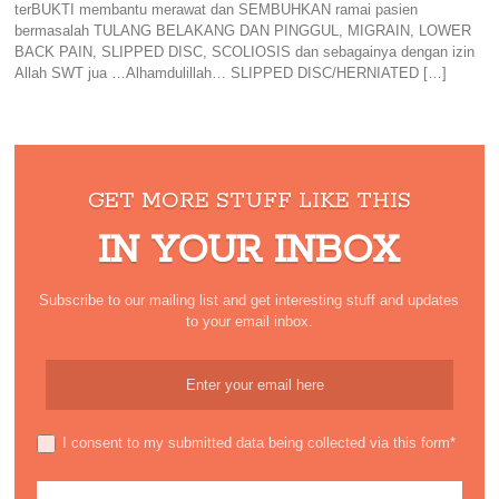
terBUKTI membantu merawat dan SEMBUHKAN ramai pasien
bermasalah TULANG BELAKANG DAN PINGGUL, MIGRAIN, LOWER
BACK PAIN, SLIPPED DISC, SCOLIOSIS dan sebagainya dengan izin
Allah SWT jua …Alhamdulillah… SLIPPED DISC/HERNIATED […]
GET MORE STUFF LIKE THIS
IN YOUR INBOX
Subscribe to our mailing list and get interesting stuff and updates
to your email inbox.
I consent to my submitted data being collected via this form*