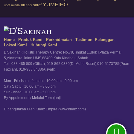
YUMEIHO
urutan saraf
ubat minda
Home
Produk Kami
Perkhidmatan
Testimoni Pelanggan
Lokasi Kami
Hubungi Kami
D'Sakinah (Holistic Therapy Centre) No.78,Tingkat 1,Blok I,Plaza Permai
5,Alamesra Jalan UMS,88400 Kota Kinabalu,Sabah
Tel : 088-485 809 (Office), 019-862 0380(Dr.Mohd Rosni),010-5173785(Puan
Fazilah), 019-938 8438(Aisyah).
Mon - Fri / Isnin - Jumaat : 10.00 am - 9.00 pm
Sat / Sabtu : 10.00 am - 8.00 pm
Sun / Ahad : 10.00 am - 5.00 pm
By Appointment / Melalui Temujanji
Dibangunkan Oleh Khaiz Empire (www.khaiz.com)