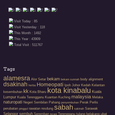
Visit Today : 85
Visit Yesterday : 118
This Month : 1492
This Year : 43909
Total Visit : 511767
Tags
alamesra
bekam
Alor Setar
body alignment
bekam sunnah
dsakinah
Homeopati
Ipoh
Johor
Kedah
Kelantan
herba
kota kinabalu
kk
Kuala
kesembuhan
Kota Bharu
malaysia
Lumpur
Kuala Terengganu
Kuantan
Kuching
Melaka
naturopati
Negeri Sembilan
Pahang
Perak
Perlis
penyembuhan
sabah
perubatan
rawatan
resdung
Sarawak
pinggul
sakinah
Selangor
sembuh
Seremban
Terengganu
tulang belakang
ubat
terapi