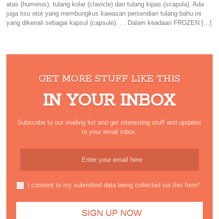
atas (humerus), tulang kolar (clavicle) dan tulang kipas (scapula). Ada
juga tisu otot yang membungkus kawasan persendian tulang bahu ini
yang dikenali sebagai kapsul (capsule). . . Dalam keadaan FROZEN […]
GET MORE STUFF LIKE THIS
IN YOUR INBOX
Subscribe to our mailing list and get interesting stuff and updates
to your email inbox.
I consent to my submitted data being collected via this form*