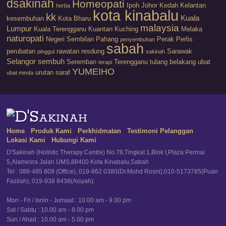
dsakinah
Homeopati
Ipoh
Johor
Kedah
Kelantan
herba
kota kinabalu
kk
Kuala
kesembuhan
Kota Bharu
malaysia
Lumpur
Kuala Terengganu
Kuantan
Kuching
Melaka
naturopati
Negeri Sembilan
Pahang
Perak
Perlis
penyembuhan
sabah
perubatan
rawatan
resdung
Sarawak
pinggul
sakinah
Selangor
sembuh
Seremban
Terengganu
tulang belakang
ubat
terapi
YUMEIHO
urutan saraf
ubat minda
Home
Produk Kami
Perkhidmatan
Testimoni Pelanggan
Lokasi Kami
Hubungi Kami
D'Sakinah (Holistic Therapy Centre) No.78,Tingkat 1,Blok I,Plaza Permai
5,Alamesra Jalan UMS,88400 Kota Kinabalu,Sabah
Tel : 088-485 809 (Office), 019-862 0380(Dr.Mohd Rosni),010-5173785(Puan
Fazilah), 019-938 8438(Aisyah).
Mon - Fri / Isnin - Jumaat : 10.00 am - 9.00 pm
Sat / Sabtu : 10.00 am - 8.00 pm
Sun / Ahad : 10.00 am - 5.00 pm