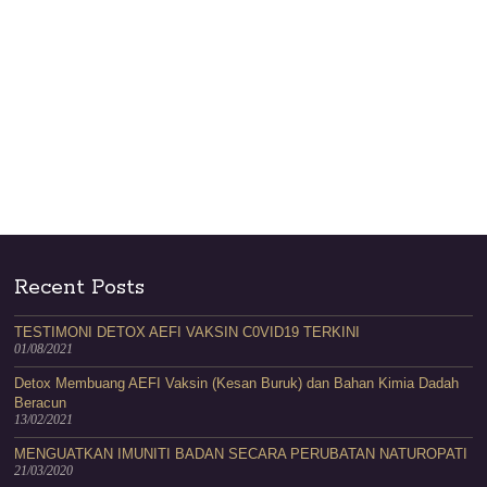
Recent Posts
TESTIMONI DETOX AEFI VAKSIN C0VID19 TERKINI
01/08/2021
Detox Membuang AEFI Vaksin (Kesan Buruk) dan Bahan Kimia Dadah
Beracun
13/02/2021
MENGUATKAN IMUNITI BADAN SECARA PERUBATAN NATUROPATI
21/03/2020