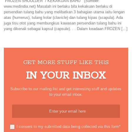
“FROZEN SHOULDER” / KEKAKUAN BAHU (Sumber:
www.medindia.net) Masalah ini berlaku bila kekakuan berlaku di
persendian tulang bahu yang melibatkan 3 bahagian utama iaitu lengan
atas (humerus), tulang kolar (clavicle) dan tulang kipas (scapula). Ada
juga tisu otot yang membungkus kawasan persendian tulang bahu ini
yang dikenali sebagai kapsul (capsule). . . Dalam keadaan FROZEN […]
GET MORE STUFF LIKE THIS
IN YOUR INBOX
Subscribe to our mailing list and get interesting stuff and updates
to your email inbox.
I consent to my submitted data being collected via this form*