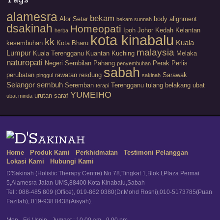
Tags
alamesra
bekam
Alor Setar
body alignment
bekam sunnah
dsakinah
Homeopati
Ipoh
Johor
Kedah
Kelantan
herba
kota kinabalu
kk
Kuala
kesembuhan
Kota Bharu
malaysia
Lumpur
Kuala Terengganu
Kuantan
Kuching
Melaka
naturopati
Negeri Sembilan
Pahang
Perak
Perlis
penyembuhan
sabah
perubatan
rawatan
resdung
Sarawak
pinggul
sakinah
Selangor
sembuh
Seremban
Terengganu
tulang belakang
ubat
terapi
YUMEIHO
urutan saraf
ubat minda
Home
Produk Kami
Perkhidmatan
Testimoni Pelanggan
Lokasi Kami
Hubungi Kami
D'Sakinah (Holistic Therapy Centre) No.78,Tingkat 1,Blok I,Plaza Permai
5,Alamesra Jalan UMS,88400 Kota Kinabalu,Sabah
Tel : 088-485 809 (Office), 019-862 0380(Dr.Mohd Rosni),010-5173785(Puan
Fazilah), 019-938 8438(Aisyah).
Mon - Fri / Isnin - Jumaat : 10.00 am - 9.00 pm