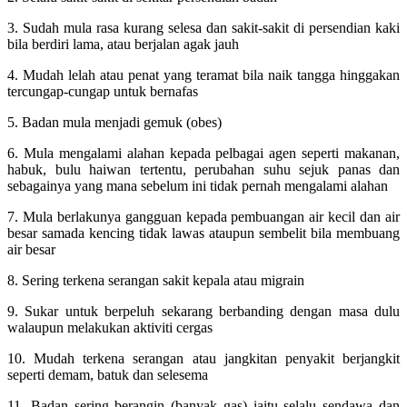
3. Sudah mula rasa kurang selesa dan sakit-sakit di persendian kaki
bila berdiri lama, atau berjalan agak jauh
4. Mudah lelah atau penat yang teramat bila naik tangga hinggakan
tercungap-cungap untuk bernafas
5. Badan mula menjadi gemuk (obes)
6. Mula mengalami alahan kepada pelbagai agen seperti makanan,
habuk, bulu haiwan tertentu, perubahan suhu sejuk panas dan
sebagainya yang mana sebelum ini tidak pernah mengalami alahan
7. Mula berlakunya gangguan kepada pembuangan air kecil dan air
besar samada kencing tidak lawas ataupun sembelit bila membuang
air besar
8. Sering terkena serangan sakit kepala atau migrain
9. Sukar untuk berpeluh sekarang berbanding dengan masa dulu
walaupun melakukan aktiviti cergas
10. Mudah terkena serangan atau jangkitan penyakit berjangkit
seperti demam, batuk dan selesema
11. Badan sering berangin (banyak gas) iaitu selalu sendawa dan