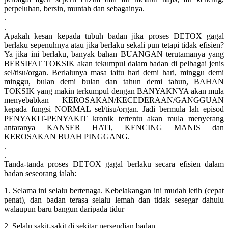
perpeluhan, bersin, muntah dan sebagainya.
.
.
Apakah kesan kepada tubuh badan jika proses DETOX gagal
berlaku sepenuhnya atau jika berlaku sekali pun tetapi tidak efisien?
Ya jika ini berlaku, banyak bahan BUANGAN terutamanya yang
BERSIFAT TOKSIK akan tekumpul dalam badan di pelbagai jenis
sel/tisu/organ. Berlalunya masa iaitu hari demi hari, minggu demi
minggu, bulan demi bulan dan tahun demi tahun, BAHAN
TOKSIK yang makin terkumpul dengan BANYAKNYA akan mula
menyebabkan KEROSAKAN/KECEDERAAN/GANGGUAN
kepada fungsi NORMAL sel/tisu/organ. Jadi bermula lah episod
PENYAKIT-PENYAKIT kronik tertentu akan mula menyerang
antaranya KANSER HATI, KENCING MANIS dan
KEROSAKAN BUAH PINGGANG.
.
.
Tanda-tanda proses DETOX gagal berlaku secara efisien dalam
badan seseorang ialah:
1. Selama ini selalu bertenaga. Kebelakangan ini mudah letih (cepat
penat), dan badan terasa selalu lemah dan tidak sesegar dahulu
walaupun baru bangun daripada tidur
2. Selalu sakit-sakit di sekitar persendian badan