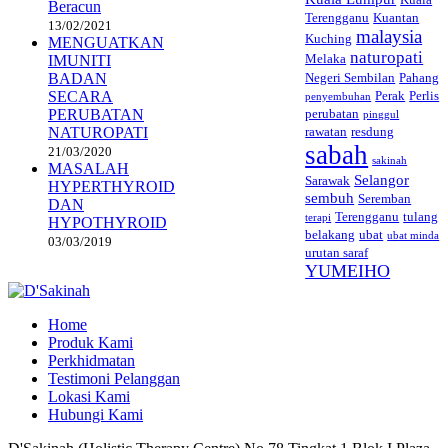
Beracun
Terengganu
Kuantan
13/02/2021
malaysia
Kuching
MENGUATKAN
naturopati
Melaka
IMUNITI
BADAN
Negeri Sembilan
Pahang
SECARA
Perak
Perlis
penyembuhan
PERUBATAN
perubatan
pinggul
NATUROPATI
rawatan
resdung
sabah
21/03/2020
sakinah
MASALAH
Selangor
Sarawak
HYPERTHYROID
sembuh
Seremban
DAN
Terengganu
tulang
terapi
HYPOTHYROID
belakang
ubat
ubat minda
03/03/2019
urutan saraf
YUMEIHO
Home
Produk Kami
Perkhidmatan
Testimoni Pelanggan
Lokasi Kami
Hubungi Kami