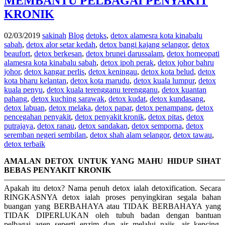
MEMBANTU PELBAGAI PENYAKIT
KRONIK
02/03/2019
sakinah
Blog
detoks
,
detox alamesra kota kinabalu
sabah
,
detox alor setar kedah
,
detox bangi kajang selangor
,
detox
beaufort
,
detox berkesan
,
detox brunei darussalam
,
detox homeopati
alamesra kota kinabalu sabah
,
detox ipoh perak
,
detox johor bahru
johor
,
detox kangar perlis
,
detox keningau
,
detox kota belud
,
detox
kota bharu kelantan
,
detox kota marudu
,
detox kuala lumpur
,
detox
kuala penyu
,
detox kuala terengganu terengganu
,
detox kuantan
pahang
,
detox kuching sarawak
,
detox kudat
,
detox kundasang
,
detox labuan
,
detox melaka
,
detox papar
,
detox penampang
,
detox
pencegahan penyakit
,
detox penyakit kronik
,
detox pitas
,
detox
putrajaya
,
detox ranau
,
detox sandakan
,
detox semporna
,
detox
seremban negeri sembilan
,
detox shah alam selangor
,
detox tawau
,
detox terbaik
AMALAN DETOX UNTUK YANG MAHU HIDUP SIHAT
BEBAS PENYAKIT KRONIK
———————————————————————————
Apakah itu detox? Nama penuh detox ialah detoxification. Secara
RINGKASNYA detox ialah proses penyingkiran segala bahan
buangan yang BERBAHAYA atau TIDAK BERBAHAYA yang
TIDAK DIPERLUKAN oleh tubuh badan dengan bantuan
pelbagai agen seperti enzim dan air melalui najis, air kencing,