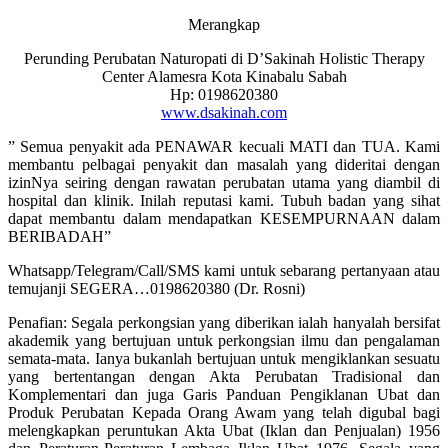
Merangkap
Perunding Perubatan Naturopati di D’Sakinah Holistic Therapy
Center Alamesra Kota Kinabalu Sabah
Hp: 0198620380
www.dsakinah.com
” Semua penyakit ada PENAWAR kecuali MATI dan TUA. Kami
membantu pelbagai penyakit dan masalah yang dideritai dengan
izinNya seiring dengan rawatan perubatan utama yang diambil di
hospital dan klinik. Inilah reputasi kami. Tubuh badan yang sihat
dapat membantu dalam mendapatkan KESEMPURNAAN dalam
BERIBADAH”
Whatsapp/Telegram/Call/SMS kami untuk sebarang pertanyaan atau
temujanji SEGERA…0198620380 (Dr. Rosni)
Penafian: Segala perkongsian yang diberikan ialah hanyalah bersifat
akademik yang bertujuan untuk perkongsian ilmu dan pengalaman
semata-mata. Ianya bukanlah bertujuan untuk mengiklankan sesuatu
yang bertentangan dengan Akta Perubatan Tradisional dan
Komplementari dan juga Garis Panduan Pengiklanan Ubat dan
Produk Perubatan Kepada Orang Awam yang telah digubal bagi
melengkapkan peruntukan Akta Ubat (Iklan dan Penjualan) 1956