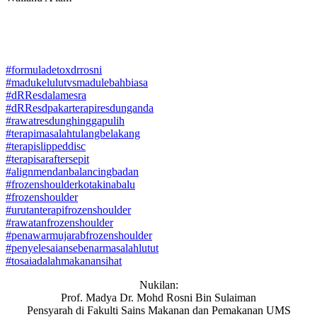
#
formuladetoxdrrosni
#
madukelulutvsmadulebahbiasa
#
dRResdalamesra
#
dRResdpakarterapiresdunganda
#
rawatresdunghinggapulih
#
terapimasalahtulangbelakang
#
terapislippeddisc
#
terapisaraftersepit
#
alignmendanbalancingbadan
#
frozenshoulderkotakinabalu
#
frozenshoulder
#
urutanterapifrozenshoulder
#
rawatanfrozenshoulder
#
penawarmujarabfrozenshoulder
#
penyelesaiansebenarmasalahlutut
#
tosaiadalahmakanansihat
Nukilan:
Prof. Madya Dr. Mohd Rosni Bin Sulaiman
Pensyarah di Fakulti Sains Makanan dan Pemakanan UMS