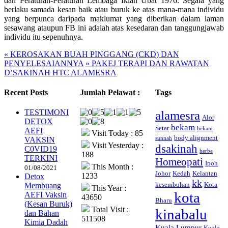
dan Peraturan-Peraturan Lembaga Iklan Ubat 1976. Segala yang
berlaku samada kesan baik atau buruk ke atas mana-mana individu
yang berpunca daripada maklumat yang diberikan dalam laman
sesawang ataupun FB ini adalah atas kesedaran dan tanggungjawab
individu itu sepenuhnya.
«
KEROSAKAN BUAH PINGGANG (CKD) DAN
PENYELESAIANNYA
»
PAKEJ TERAPI DAN RAWATAN
D’SAKINAH HTC ALAMESRA
Recent Posts
Jumlah Pelawat :
Tags
TESTIMONI
alamesra
Alor
DETOX
bekam
Setar
bekam
AEFI
Visit Today : 85
body alignment
VAKSIN
sunnah
Visit Yesterday :
dsakinah
C0VID19
herba
188
TERKINI
Homeopati
Ipoh
This Month :
01/08/2021
Johor
Kedah
Kelantan
1233
Detox
kk
kesembuhan
Kota
Membuang
This Year :
kota
AEFI Vaksin
43650
Bharu
(Kesan Buruk)
Total Visit :
kinabalu
dan Bahan
511508
Kimia Dadah
Kuala Lumpur
Kuala