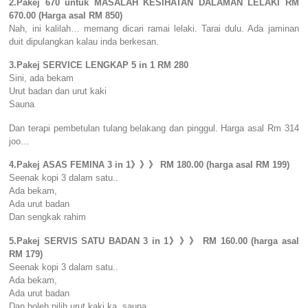
2.Pakej 670 untuk MASALAH KESIHATAN DALAMAN LELAKI RM
670.00 (Harga asal RM 850)
Nah, ini kalilah… memang dicari ramai lelaki. Tarai dulu. Ada jaminan
duit dipulangkan kalau inda berkesan.
3.Pakej SERVICE LENGKAP 5 in 1 RM 280
Sini, ada bekam
Urut badan dan urut kaki
Sauna
Dan terapi pembetulan tulang belakang dan pinggul. Harga asal Rm 314
joo…
4.Pakej ASAS FEMINA 3 in 1》》》 RM 180.00 (harga asal RM 199)
Seenak kopi 3 dalam satu..
Ada bekam,
Ada urut badan
Dan sengkak rahim
5.Pakej SERVIS SATU BADAN 3 in 1》》》 RM 160.00 (harga asal
RM 179)
Seenak kopi 3 dalam satu..
Ada bekam,
Ada urut badan
Dan boleh pilih urut kaki ka, sauna…