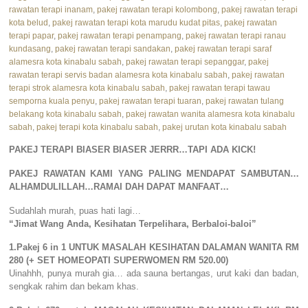
rawatan terapi inanam
,
pakej rawatan terapi kolombong
,
pakej rawatan terapi
kota belud
,
pakej rawatan terapi kota marudu kudat pitas
,
pakej rawatan
terapi papar
,
pakej rawatan terapi penampang
,
pakej rawatan terapi ranau
kundasang
,
pakej rawatan terapi sandakan
,
pakej rawatan terapi saraf
alamesra kota kinabalu sabah
,
pakej rawatan terapi sepanggar
,
pakej
rawatan terapi servis badan alamesra kota kinabalu sabah
,
pakej rawatan
terapi strok alamesra kota kinabalu sabah
,
pakej rawatan terapi tawau
semporna kuala penyu
,
pakej rawatan terapi tuaran
,
pakej rawatan tulang
belakang kota kinabalu sabah
,
pakej rawatan wanita alamesra kota kinabalu
sabah
,
pakej terapi kota kinabalu sabah
,
pakej urutan kota kinabalu sabah
PAKEJ TERAPI BIASER BIASER JERRR…TAPI ADA KICK!
PAKEJ RAWATAN KAMI YANG PALING MENDAPAT SAMBUTAN…
ALHAMDULILLAH…RAMAI DAH DAPAT MANFAAT…
Sudahlah murah, puas hati lagi…
“Jimat Wang Anda, Kesihatan Terpelihara, Berbaloi-baloi”
1.Pakej 6 in 1 UNTUK MASALAH KESIHATAN DALAMAN WANITA RM
280 (+ SET HOMEOPATI SUPERWOMEN RM 520.00)
Uinahhh, punya murah gia… ada sauna bertangas, urut kaki dan badan,
sengkak rahim dan bekam khas.