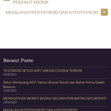
PENYAKIT KRONIK
»
MASALAH HYPERTHYROID DAN HYPOTHYROID
Recent Posts
TESTIMONI DETOX AEFI VAKSIN C0VID19 TERKINI
01/08/2021
Detox Membuang AEFI Vaksin (Kesan Buruk) dan Bahan Kimia Dadah
Beracun
13/02/2021
MENGUATKAN IMUNITI BADAN SECARA PERUBATAN NATUROPATI
21/03/2020
MASALAH HYPERTHYROID DAN HYPOTHYROID