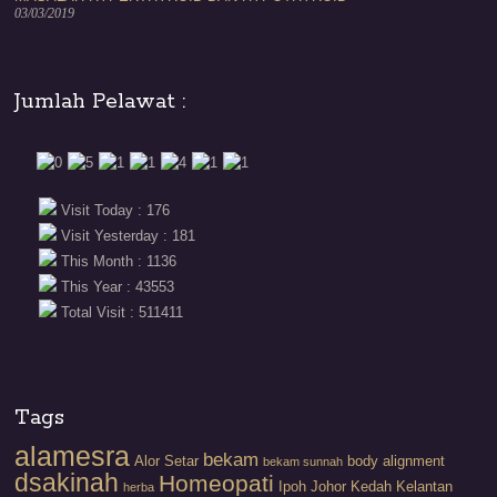
03/03/2019
Jumlah Pelawat :
Visit Today : 176
Visit Yesterday : 181
This Month : 1136
This Year : 43553
Total Visit : 511411
Tags
alamesra
bekam
Alor Setar
body alignment
bekam sunnah
dsakinah
Homeopati
Ipoh
Johor
Kedah
Kelantan
herba