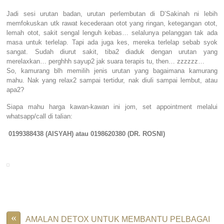
Jadi sesi urutan badan, urutan perlembutan di D’Sakinah ni lebih
memfokuskan utk rawat kecederaan otot yang ringan, ketegangan otot,
lemah otot, sakit sengal lenguh kebas… selalunya pelanggan tak ada
masa untuk terlelap. Tapi ada juga kes, mereka terlelap sebab syok
sangat. Sudah diurut sakit, tiba2 diaduk dengan urutan yang
merelaxkan… perghhh sayup2 jak suara terapis tu, then… zzzzzz…
So, kamurang blh memilih jenis urutan yang bagaimana kamurang
mahu. Nak yang relax2 sampai tertidur, nak diuli sampai lembut, atau
apa2?
Siapa mahu harga kawan-kawan ini jom, set appointment melalui
whatsapp/call di talian:
0199388438 (AISYAH) atau 0198620380 (DR. ROSNI)
«
AMALAN DETOX UNTUK MEMBANTU PELBAGAI