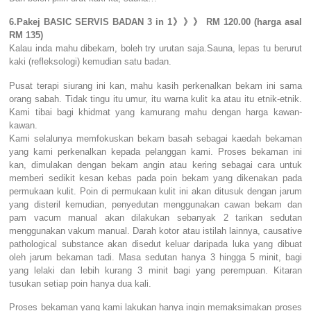
6.Pakej BASIC SERVIS BADAN 3 in 1》》》 RM 120.00 (harga asal
RM 135)
Kalau inda mahu dibekam, boleh try urutan saja.Sauna, lepas tu berurut
kaki (refleksologi) kemudian satu badan.
Pusat terapi siurang ini kan, mahu kasih perkenalkan bekam ini sama
orang sabah. Tidak tingu itu umur, itu warna kulit ka atau itu etnik-etnik.
Kami tibai bagi khidmat yang kamurang mahu dengan harga kawan-
kawan.
Kami selalunya memfokuskan bekam basah sebagai kaedah bekaman
yang kami perkenalkan kepada pelanggan kami. Proses bekaman ini
kan, dimulakan dengan bekam angin atau kering sebagai cara untuk
memberi sedikit kesan kebas pada poin bekam yang dikenakan pada
permukaan kulit. Poin di permukaan kulit ini akan ditusuk dengan jarum
yang disteril kemudian, penyedutan menggunakan cawan bekam dan
pam vacum manual akan dilakukan sebanyak 2 tarikan sedutan
menggunakan vakum manual. Darah kotor atau istilah lainnya, causative
pathological substance akan disedut keluar daripada luka yang dibuat
oleh jarum bekaman tadi. Masa sedutan hanya 3 hingga 5 minit, bagi
yang lelaki dan lebih kurang 3 minit bagi yang perempuan. Kitaran
tusukan setiap poin hanya dua kali.
Proses bekaman yang kami lakukan hanya ingin memaksimakan proses