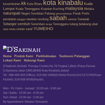
kota kinabalu
kk
Kuala
kesembuhan
Kota Bharu
malaysia
Lumpur
Kuala Terengganu
Kuantan
Kuching
Melaka
naturopati
Negeri Sembilan
Pahang
Perak
Perlis
penyembuhan
sabah
perubatan
rawatan
resdung
Sarawak
pinggul
sakinah
Selangor
sembuh
Seremban
Terengganu
tulang belakang
ubat
terapi
YUMEIHO
urutan saraf
ubat minda
Home
Produk Kami
Perkhidmatan
Testimoni Pelanggan
Lokasi Kami
Hubungi Kami
D'Sakinah (Holistic Therapy Centre) No.78,Tingkat 1,Blok I,Plaza Permai
5,Alamesra Jalan UMS,88400 Kota Kinabalu,Sabah
Tel : 088-485 809 (Office), 019-862 0380(Dr.Mohd Rosni),010-5173785(Puan
Fazilah), 019-938 8438(Aisyah).
Mon - Fri / Isnin - Jumaat : 10.00 am - 9.00 pm
Sat / Sabtu : 10.00 am - 8.00 pm
Sun / Ahad : 10.00 am - 5.00 pm
By Appointment / Melalui Temujanji