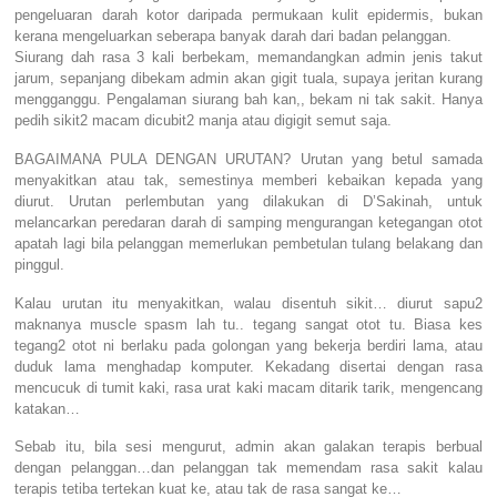
pengeluaran darah kotor daripada permukaan kulit epidermis, bukan
kerana mengeluarkan seberapa banyak darah dari badan pelanggan.
Siurang dah rasa 3 kali berbekam, memandangkan admin jenis takut
jarum, sepanjang dibekam admin akan gigit tuala, supaya jeritan kurang
mengganggu. Pengalaman siurang bah kan,, bekam ni tak sakit. Hanya
pedih sikit2 macam dicubit2 manja atau digigit semut saja.
BAGAIMANA PULA DENGAN URUTAN? Urutan yang betul samada
menyakitkan atau tak, semestinya memberi kebaikan kepada yang
diurut. Urutan perlembutan yang dilakukan di D’Sakinah, untuk
melancarkan peredaran darah di samping mengurangan ketegangan otot
apatah lagi bila pelanggan memerlukan pembetulan tulang belakang dan
pinggul.
Kalau urutan itu menyakitkan, walau disentuh sikit… diurut sapu2
maknanya muscle spasm lah tu.. tegang sangat otot tu. Biasa kes
tegang2 otot ni berlaku pada golongan yang bekerja berdiri lama, atau
duduk lama menghadap komputer. Kekadang disertai dengan rasa
mencucuk di tumit kaki, rasa urat kaki macam ditarik tarik, mengencang
katakan…
Sebab itu, bila sesi mengurut, admin akan galakan terapis berbual
dengan pelanggan…dan pelanggan tak memendam rasa sakit kalau
terapis tetiba tertekan kuat ke, atau tak de rasa sangat ke…