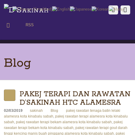
RSS
Blog
PAKEJ TERAPI DAN RAWATAN
D’SAKINAH HTC ALAMESRA
02/03/2019
sakinah
Blog
pakej rawatan tenaga batin lelaki
alamesra kota kinabalu sabah
,
pakej rawatan terapi alamesra kota kinabalu
sabah
,
pakej rawatan terapi bekam alamesra kota kinabalu sabah
,
pakej
rawatan terapi bekam kota kinabalu sabah
,
pakej rawatan terapi gout darah
tinggi kencing manis buah pinggang alamesra kota kinabalu sabah
,
pakej