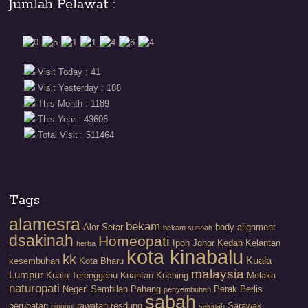
Jumlah Pelawat :
Visit Today : 41
Visit Yesterday : 188
This Month : 1189
This Year : 43606
Total Visit : 511464
Tags
alamesra
bekam
Alor Setar
body alignment
bekam sunnah
dsakinah
Homeopati
Ipoh
Johor
Kedah
Kelantan
herba
kota kinabalu
kk
Kuala
kesembuhan
Kota Bharu
malaysia
Lumpur
Kuala Terengganu
Kuantan
Kuching
Melaka
naturopati
Negeri Sembilan
Pahang
Perak
Perlis
penyembuhan
sabah
perubatan
rawatan
resdung
Sarawak
pinggul
sakinah