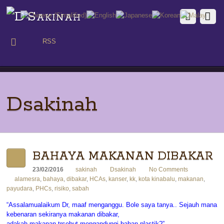
RSS
Dsakinah
BAHAYA MAKANAN DIBAKAR
23/02/2016
sakinah
Dsakinah
No Comments
alamesra
,
bahaya
,
dibakar
,
HCAs
,
kanser
,
kk
,
kota kinabalu
,
makanan
,
payudara
,
PHCs
,
risiko
,
sabah
“Assalamualaikum Dr, maaf menganggu. Bole saya tanya.. Sejauh mana
kebenaran sekiranya makanan dibakar,
adakah makanan trsebut mengandungi bahan plastik?”