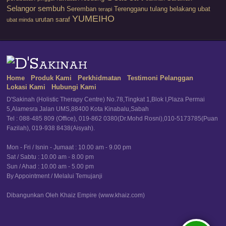
Selangor
sembuh
Seremban
Terengganu
tulang belakang
ubat
terapi
YUMEIHO
urutan saraf
ubat minda
Home
Produk Kami
Perkhidmatan
Testimoni Pelanggan
Lokasi Kami
Hubungi Kami
D'Sakinah (Holistic Therapy Centre) No.78,Tingkat 1,Blok I,Plaza Permai
5,Alamesra Jalan UMS,88400 Kota Kinabalu,Sabah
Tel : 088-485 809 (Office), 019-862 0380(Dr.Mohd Rosni),010-5173785(Puan
Fazilah), 019-938 8438(Aisyah).
Mon - Fri / Isnin - Jumaat : 10.00 am - 9.00 pm
Sat / Sabtu : 10.00 am - 8.00 pm
Sun / Ahad : 10.00 am - 5.00 pm
By Appointment / Melalui Temujanji
Dibangunkan Oleh Khaiz Empire (www.khaiz.com)