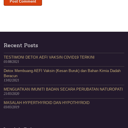
Recent Posts
TESTIMONI DETOX AEFI VAKSIN C0VID19 TERKINI
01/08/2021
Detox Membuang AEFI Vaksin (Kesan Buruk) dan Bahan Kimia Dadah
Beracun
13/02/2021
MENGUATKAN IMUNITI BADAN SECARA PERUBATAN NATUROPATI
21/03/2020
MASALAH HYPERTHYROID DAN HYPOTHYROID
03/03/2019