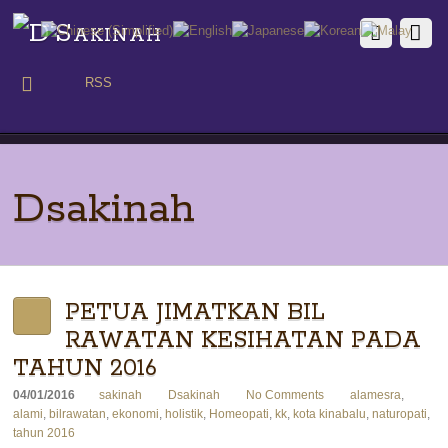
RSS
Dsakinah
PETUA JIMATKAN BIL
RAWATAN KESIHATAN PADA
TAHUN 2016
04/01/2016
sakinah
Dsakinah
No Comments
alamesra
,
alami
,
bilrawatan
,
ekonomi
,
holistik
,
Homeopati
,
kk
,
kota kinabalu
,
naturopati
,
tahun 2016