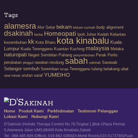
Tags
alamesra
bekam
Alor Setar
body alignment
bekam sunnah
dsakinah
Homeopati
Ipoh
Johor
Kedah
Kelantan
herba
kota kinabalu
kk
Kuala
kesembuhan
Kota Bharu
malaysia
Lumpur
Kuala Terengganu
Kuantan
Kuching
Melaka
naturopati
Negeri Sembilan
Pahang
Perak
Perlis
penyembuhan
sabah
perubatan
rawatan
resdung
Sarawak
pinggul
sakinah
Selangor
sembuh
Seremban
Terengganu
tulang belakang
ubat
terapi
YUMEIHO
urutan saraf
ubat minda
Home
Produk Kami
Perkhidmatan
Testimoni Pelanggan
Lokasi Kami
Hubungi Kami
D'Sakinah (Holistic Therapy Centre) No.78,Tingkat 1,Blok I,Plaza Permai
5,Alamesra Jalan UMS,88400 Kota Kinabalu,Sabah
Tel : 088-485 809 (Office), 019-862 0380(Dr.Mohd Rosni),010-5173785(Puan