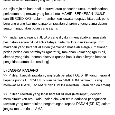
keberkesanan rawatan yang hampir sama.
>> rajin-rajinlah buat sedikit survei atau pencarian untuk mendapatkan
perkhidmatan perawat yang betul betul MAHIR, BERKESAN, JUJUR
dan BERDEDIKASI dalam memberikan rawatan supaya kita tidak perlu
berulang-ulang kali mendapatkan rawatan di premis yang sama dalam
suatu minggu atau bulan yang sama.
>> hindari punca-punca JELAS yang diyakini menyebabkan masalah
kesihatan secara SEGERA sifatnya pada diri kita dan keluarga..cth:
makanan yang bersifat allergen (penyebab masalah alergik), makanan
pedas-pedas dan berminyak (gastritis), makanan kekacang (gout) dll,
aircond yang tidak pernah diservis (punca habuk dan allergen kepada
penghidap astma dan resdung).
B)
JANGKA PANJANG
>> Pilihlah kaedah rawatan yang lebih bersifat HOLISTIK yang merawat
kepada punca PENYAKIT bukan hanya SIMPTOM penyakit. Yang
merawat ROHANI, JASMANI dan EMOSI (rawatan luaran dan dalaman).
>> Pilihlah rawatan yang lebih bersifat ALAMI (Naturopati) dengan
meminimumkan atau kalau boleh elakkan terus daripada penggunaan
rawatan yang memerlukan pergantungan kepada DADAH (DRUG) dalam
jangka masa terlalu LAMA..