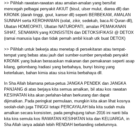
>> Pilihlah rawatan-rawatan atau amalan-amalan yang bersifat
mencegah pelbagai penyakit AKIUT (bisul, ulser mulut, diarea dll) dan
KRONIK (darah tinggi, gout, kanser dll) seperti BERBEKAM, AMALAN
SUNNAH serta KEROHANIAN (solat, zikir, sedekah, baca Al Quran dll),
Ubatan HOMEOPATI, Ubatan NATUROPATI, amalan PEMAKANAN
SIHAT, SENAMAN yang KONSISTEN dan DETOKSIFIKASI @ DETOX
(ramai manusia lupa dan tidak pernah ambil kisah utk buat DETOX)
>> Pilihlah untuk bekerja atau menetap di persekitaran atau tempat-
tempat yang bebas atau jauh dari sumber-sumber penyebab penyakit
KRONIK yang bukan berasaskan makanan dan pemakanan seperti asap
kilang, gelombang /radiasi yang berbahaya, bunyi bising yang
keterlaluan, bahan kimia atau sisa kimia berbahaya dll.
In Sha Allah bilamana petua-petua JANGKA PENDEK dan JANGKA
PANJANG di atas berjaya kita semua amalkan, bil atau kos rawatan
KESIHATAN kita akan perlahan-lahan berkurang dan dapat
dijimatkan..Pada peringkat permulaan, mungkin kita akan lihat kosnya
seolah-olah juga TINGGI tetapi PERCAYALAH bila kita sudah mula
amalkan secara konsisten, pada penghujung tahun 2016 ini nanti bila
kita kira semula kos RAWATAN KESIHATAN kita dan KELUARGA, in
Sha Allah ianya adalah lebih RENDAH berbanding sebelumnya.