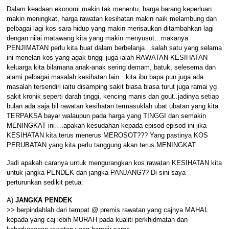
Dalam keadaan ekonomi makin tak menentu, harga barang keperluan
makin meningkat, harga rawatan kesihatan makin naik melambung dan
pelbagai lagi kos sara hidup yang makin merisaukan ditambahkan lagi
dengan nilai matawang kita yang makin menyusut…makanya
PENJIMATAN perlu kita buat dalam berbelanja…salah satu yang selama
ini menelan kos yang agak tinggi juga ialah RAWATAN KESIHATAN
keluarga kita bilamana anak-anak sering demam, batuk, selesema dan
alami pelbagai masalah kesihatan lain…kita ibu bapa pun juga ada
masalah tersendiri iaitu disamping sakit biasa biasa turut juga ramai yg
sakit kronik seperti darah tinggi, kencing manis dan gout..jadinya setiap
bulan ada saja bil rawatan kesihatan termasuklah ubat ubatan yang kita
TERPAKSA bayar walaupun pada harga yang TINGGI dan semakin
MENINGKAT ini….apakah kesudahan kepada episod-episod ini jika
KESIHATAN kita terus menerus MEROSOT??? Yang pastinya KOS
PERUBATAN yang kita perlu tanggung akan terus MENINGKAT…
Jadi apakah caranya untuk mengurangkan kos rawatan KESIHATAN kita
untuk jangka PENDEK dan jangka PANJANG?? Di sini saya
perturunkan sedikit petua:
A)
JANGKA PENDEK
>> berpindahlah dari tempat @ premis rawatan yang cajnya MAHAL
kepada yang caj lebih MURAH pada kualiti perkhidmatan dan